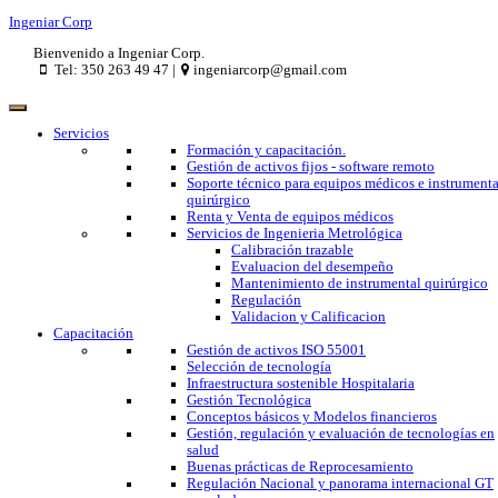
Ingeniar Corp
Bienvenido a Ingeniar Corp.
Tel: 350 263 49 47 |
ingeniarcorp@gmail.com
Servicios
Formación y capacitación.
Gestión de activos fijos - software remoto
Soporte técnico para equipos médicos e instrumenta
quirúrgico
Renta y Venta de equipos médicos
Servicios de Ingenieria Metrológica
Calibración trazable
Evaluacion del desempeño
Mantenimiento de instrumental quirúrgico
Regulación
Validacion y Calificacion
Capacitación
Gestión de activos ISO 55001
Selección de tecnología
Infraestructura sostenible Hospitalaria
Gestión Tecnológica
Conceptos básicos y Modelos financieros
Gestión, regulación y evaluación de tecnologías en
salud
Buenas prácticas de Reprocesamiento
Regulación Nacional y panorama internacional GT