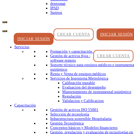
dentomat
IPAD
Surtron
CREAR CUENTA
INICIAR SESIÓN
INICIAR SESIÓN
Servicios
Formación y capacitación.
CREAR CUENTA
Gestión de activos fijos -
software remoto
Soporte técnico para equipos médicos e instrumenta
quirúrgico
Renta y Venta de equipos médicos
Servicios de Ingenieria Metrológica
Calibración trazable
Evaluacion del desempeño
Mantenimiento de instrumental quirúrgico
Regulación
Validacion y Calificacion
Capacitación
Gestión de activos ISO 55001
Selección de tecnología
Infraestructura sostenible Hospitalaria
Gestión Tecnológica
Conceptos básicos y Modelos financieros
Gestión, regulación y evaluación de tecnologías en