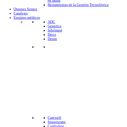
en salud
Herramientas de la Gestión Tecnológica
Quienes Somos
Catalogo
Equipos médicos
ADC
Generico
Sibelmed
Drive
Doran
Carewell
Sonoescape
Cardioline