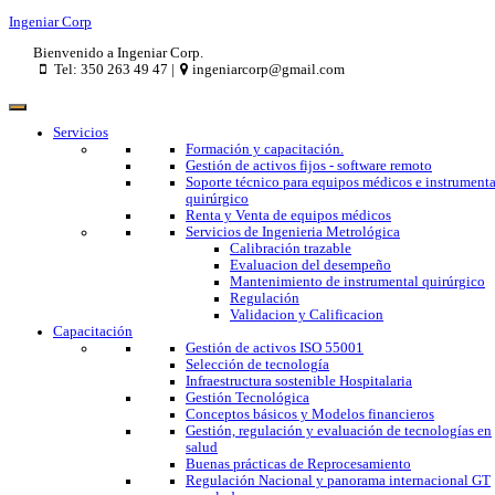
Ingeniar Corp
Bienvenido a Ingeniar Corp.
Tel: 350 263 49 47 |
ingeniarcorp@gmail.com
Servicios
Formación y capacitación.
Gestión de activos fijos - software remoto
Soporte técnico para equipos médicos e instrumenta
quirúrgico
Renta y Venta de equipos médicos
Servicios de Ingenieria Metrológica
Calibración trazable
Evaluacion del desempeño
Mantenimiento de instrumental quirúrgico
Regulación
Validacion y Calificacion
Capacitación
Gestión de activos ISO 55001
Selección de tecnología
Infraestructura sostenible Hospitalaria
Gestión Tecnológica
Conceptos básicos y Modelos financieros
Gestión, regulación y evaluación de tecnologías en
salud
Buenas prácticas de Reprocesamiento
Regulación Nacional y panorama internacional GT