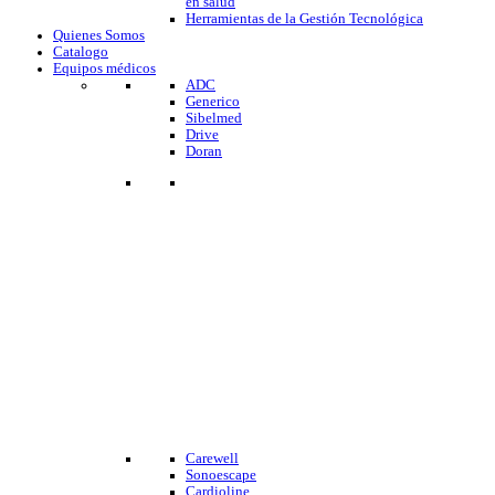
en salud
Herramientas de la Gestión Tecnológica
Quienes Somos
Catalogo
Equipos médicos
ADC
Generico
Sibelmed
Drive
Doran
Carewell
Sonoescape
Cardioline