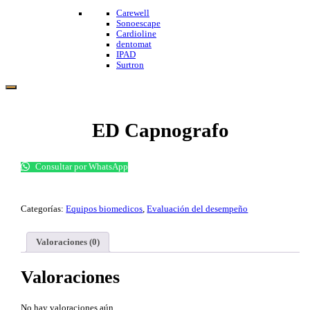
Carewell
Sonoescape
Cardioline
dentomat
IPAD
Surtron
ED Capnografo
Consultar por WhatsApp
Categorías:
Equipos biomedicos
,
Evaluación del desempeño
Valoraciones (0)
Valoraciones
No hay valoraciones aún.