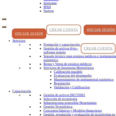
dentomat
IPAD
Surtron
CREAR CUENTA
INICIAR SESIÓN
INICIAR SESIÓN
Servicios
Formación y capacitación.
CREAR CUENTA
Gestión de activos fijos -
software remoto
Soporte técnico para equipos médicos e instrumenta
quirúrgico
Renta y Venta de equipos médicos
Servicios de Ingenieria Metrológica
Calibración trazable
Evaluacion del desempeño
Mantenimiento de instrumental quirúrgico
Regulación
Validacion y Calificacion
Capacitación
Gestión de activos ISO 55001
Selección de tecnología
Infraestructura sostenible Hospitalaria
Gestión Tecnológica
Conceptos básicos y Modelos financieros
Gestión, regulación y evaluación de tecnologías en