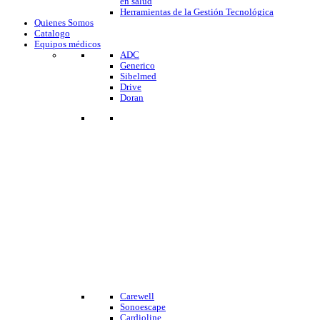
en salud
Herramientas de la Gestión Tecnológica
Quienes Somos
Catalogo
Equipos médicos
ADC
Generico
Sibelmed
Drive
Doran
Carewell
Sonoescape
Cardioline