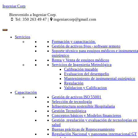
Ingeniar Corp
Bienvenido a Ingeniar Corp.
Tel: 350 263 49 47 |
ingeniarcorp@gmail.com
Servicios
Formación y capacitación.
Gestión de activos fijos - software remoto
Soporte técnico para equipos médicos e instrumenta
quirúrgico
Renta y Venta de equipos médicos
Servicios de Ingenieria Metrológica
Calibración trazable
Evaluacion del desempeño
Mantenimiento de instrumental quirúrgico
Regulación
Validacion y Calificacion
Capacitación
Gestión de activos ISO 55001
Selección de tecnología
Infraestructura sostenible Hospitalaria
Gestión Tecnológica
Conceptos básicos y Modelos financieros
Gestión, regulación y evaluación de tecnologías en
salud
Buenas prácticas de Reprocesamiento
Regulación Nacional y panorama internacional GT