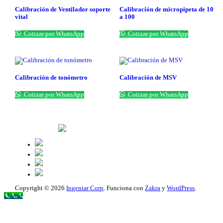
Calibración de Ventilador soporte
Calibración de micropipeta de 10
vital
a 100
Cotizar por WhatsApp
Cotizar por WhatsApp
Calibración de tonómetro
Calibración de MSV
Cotizar por WhatsApp
Cotizar por WhatsApp
Copyright © 2026
Ingeniar Corp
. Funciona con
Zakra
y
WordPress
.
Scroll
Llamar
hacia
arriba