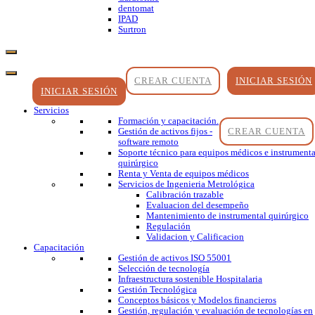
dentomat
IPAD
Surtron
CREAR CUENTA
INICIAR SESIÓN
INICIAR SESIÓN
Servicios
Formación y capacitación.
CREAR CUENTA
Gestión de activos fijos -
software remoto
Soporte técnico para equipos médicos e instrumenta
quirúrgico
Renta y Venta de equipos médicos
Servicios de Ingenieria Metrológica
Calibración trazable
Evaluacion del desempeño
Mantenimiento de instrumental quirúrgico
Regulación
Validacion y Calificacion
Capacitación
Gestión de activos ISO 55001
Selección de tecnología
Infraestructura sostenible Hospitalaria
Gestión Tecnológica
Conceptos básicos y Modelos financieros
Gestión, regulación y evaluación de tecnologías en