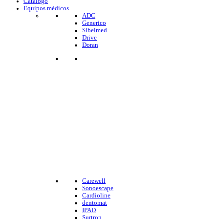
Catalogo
Equipos médicos
ADC
Generico
Sibelmed
Drive
Doran
Carewell
Sonoescape
Cardioline
dentomat
IPAD
Surtron