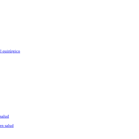
l quirúrgico
 salud
en salud