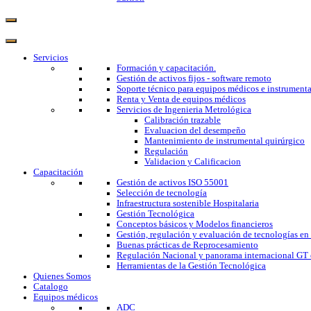
Servicios
Formación y capacitación.
Gestión de activos fijos - software remoto
Soporte técnico para equipos médicos e instrumenta
Renta y Venta de equipos médicos
Servicios de Ingenieria Metrológica
Calibración trazable
Evaluacion del desempeño
Mantenimiento de instrumental quirúrgico
Regulación
Validacion y Calificacion
Capacitación
Gestión de activos ISO 55001
Selección de tecnología
Infraestructura sostenible Hospitalaria
Gestión Tecnológica
Conceptos básicos y Modelos financieros
Gestión, regulación y evaluación de tecnologías en
Buenas prácticas de Reprocesamiento
Regulación Nacional y panorama internacional GT 
Herramientas de la Gestión Tecnológica
Quienes Somos
Catalogo
Equipos médicos
ADC