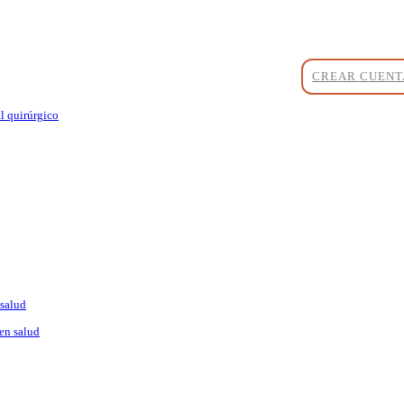
CREAR CUENT
l quirúrgico
 salud
en salud