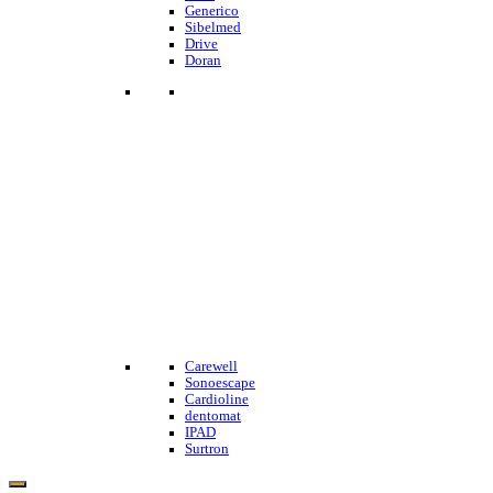
Generico
Sibelmed
Drive
Doran
Carewell
Sonoescape
Cardioline
dentomat
IPAD
Surtron