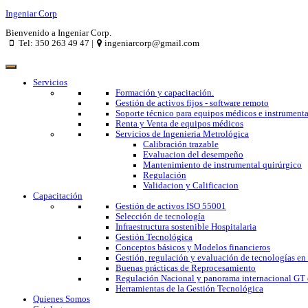
Ingeniar Corp
Bienvenido a Ingeniar Corp.
Tel: 350 263 49 47 |
ingeniarcorp@gmail.com
Servicios
Formación y capacitación.
Gestión de activos fijos - software remoto
Soporte técnico para equipos médicos e instrumenta
Renta y Venta de equipos médicos
Servicios de Ingenieria Metrológica
Calibración trazable
Evaluacion del desempeño
Mantenimiento de instrumental quirúrgico
Regulación
Validacion y Calificacion
Capacitación
Gestión de activos ISO 55001
Selección de tecnología
Infraestructura sostenible Hospitalaria
Gestión Tecnológica
Conceptos básicos y Modelos financieros
Gestión, regulación y evaluación de tecnologías en
Buenas prácticas de Reprocesamiento
Regulación Nacional y panorama internacional GT 
Herramientas de la Gestión Tecnológica
Quienes Somos