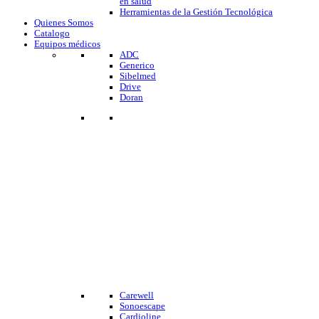
en salud
Herramientas de la Gestión Tecnológica
Quienes Somos
Catalogo
Equipos médicos
ADC
Generico
Sibelmed
Drive
Doran
Carewell
Sonoescape
Cardioline