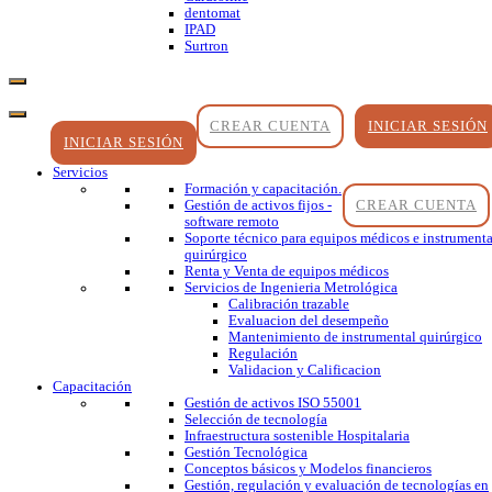
dentomat
IPAD
Surtron
CREAR CUENTA
INICIAR SESIÓN
INICIAR SESIÓN
Servicios
Formación y capacitación.
CREAR CUENTA
Gestión de activos fijos -
software remoto
Soporte técnico para equipos médicos e instrumenta
quirúrgico
Renta y Venta de equipos médicos
Servicios de Ingenieria Metrológica
Calibración trazable
Evaluacion del desempeño
Mantenimiento de instrumental quirúrgico
Regulación
Validacion y Calificacion
Capacitación
Gestión de activos ISO 55001
Selección de tecnología
Infraestructura sostenible Hospitalaria
Gestión Tecnológica
Conceptos básicos y Modelos financieros
Gestión, regulación y evaluación de tecnologías en