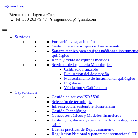
Ingeniar Corp
Bienvenido a Ingeniar Corp.
Tel: 350 263 49 47 |
ingeniarcorp@gmail.com
Servicios
Formación y capacitación.
Gestión de activos fijos - software remoto
Soporte técnico para equipos médicos e instrumenta
quirúrgico
Renta y Venta de equipos médicos
Servicios de Ingenieria Metrológica
Calibración trazable
Evaluacion del desempeño
Mantenimiento de instrumental quirúrgico
Regulación
Validacion y Calificacion
Capacitación
Gestión de activos ISO 55001
Selección de tecnología
Infraestructura sostenible Hospitalaria
Gestión Tecnológica
Conceptos básicos y Modelos financieros
Gestión, regulación y evaluación de tecnologías en
salud
Buenas prácticas de Reprocesamiento
Regulación Nacional y panorama internacional GT