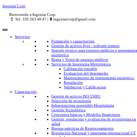
Ingeniar Corp
Bienvenido a Ingeniar Corp.
Tel: 350 263 49 47 |
ingeniarcorp@gmail.com
Servicios
Formación y capacitación.
Gestión de activos fijos - software remoto
Soporte técnico para equipos médicos e instrumenta
quirúrgico
Renta y Venta de equipos médicos
Servicios de Ingenieria Metrológica
Calibración trazable
Evaluacion del desempeño
Mantenimiento de instrumental quirúrgico
Regulación
Validacion y Calificacion
Capacitación
Gestión de activos ISO 55001
Selección de tecnología
Infraestructura sostenible Hospitalaria
Gestión Tecnológica
Conceptos básicos y Modelos financieros
Gestión, regulación y evaluación de tecnologías en
salud
Buenas prácticas de Reprocesamiento
Regulación Nacional y panorama internacional GT