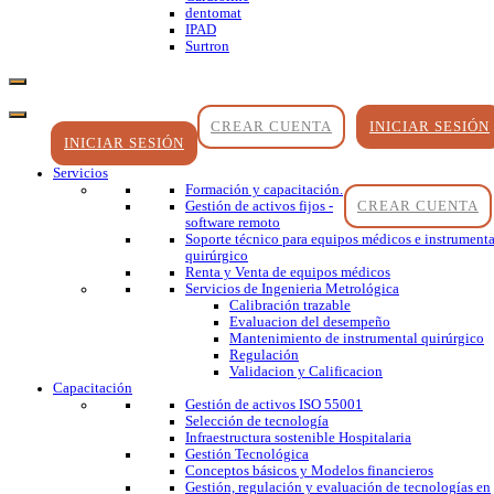
dentomat
IPAD
Surtron
CREAR CUENTA
INICIAR SESIÓN
INICIAR SESIÓN
Servicios
Formación y capacitación.
CREAR CUENTA
Gestión de activos fijos -
software remoto
Soporte técnico para equipos médicos e instrumenta
quirúrgico
Renta y Venta de equipos médicos
Servicios de Ingenieria Metrológica
Calibración trazable
Evaluacion del desempeño
Mantenimiento de instrumental quirúrgico
Regulación
Validacion y Calificacion
Capacitación
Gestión de activos ISO 55001
Selección de tecnología
Infraestructura sostenible Hospitalaria
Gestión Tecnológica
Conceptos básicos y Modelos financieros
Gestión, regulación y evaluación de tecnologías en