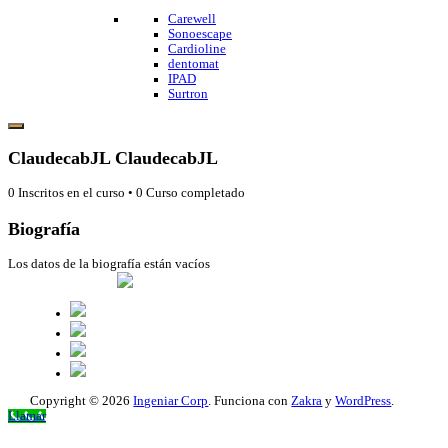
Carewell
Sonoescape
Cardioline
dentomat
IPAD
Surtron
ClaudecabJL ClaudecabJL
0
Inscritos en el curso
•
0
Curso completado
Biografía
Los datos de la biografía están vacíos
Copyright © 2026
Ingeniar Corp
. Funciona con
Zakra
y
WordPress
.
Scroll
Llamar
hacia
arriba