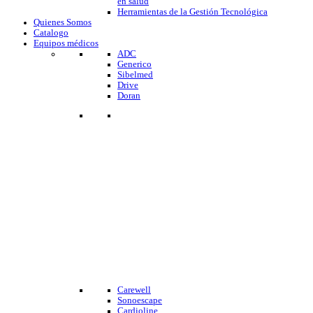
en salud
Herramientas de la Gestión Tecnológica
Quienes Somos
Catalogo
Equipos médicos
ADC
Generico
Sibelmed
Drive
Doran
Carewell
Sonoescape
Cardioline