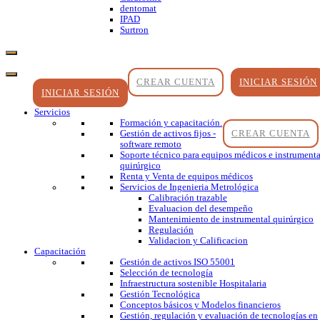
dentomat
IPAD
Surtron
CREAR CUENTA
INICIAR SESIÓN
INICIAR SESIÓN
Servicios
Formación y capacitación.
CREAR CUENTA
Gestión de activos fijos -
software remoto
Soporte técnico para equipos médicos e instrumenta
quirúrgico
Renta y Venta de equipos médicos
Servicios de Ingenieria Metrológica
Calibración trazable
Evaluacion del desempeño
Mantenimiento de instrumental quirúrgico
Regulación
Validacion y Calificacion
Capacitación
Gestión de activos ISO 55001
Selección de tecnología
Infraestructura sostenible Hospitalaria
Gestión Tecnológica
Conceptos básicos y Modelos financieros
Gestión, regulación y evaluación de tecnologías en