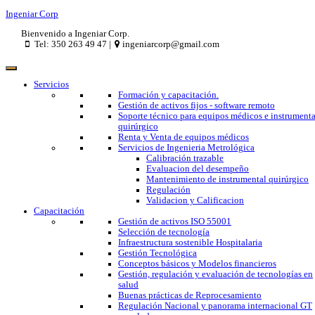
Ingeniar Corp
Bienvenido a Ingeniar Corp.
Tel: 350 263 49 47 |
ingeniarcorp@gmail.com
Servicios
Formación y capacitación.
Gestión de activos fijos - software remoto
Soporte técnico para equipos médicos e instrumenta
quirúrgico
Renta y Venta de equipos médicos
Servicios de Ingenieria Metrológica
Calibración trazable
Evaluacion del desempeño
Mantenimiento de instrumental quirúrgico
Regulación
Validacion y Calificacion
Capacitación
Gestión de activos ISO 55001
Selección de tecnología
Infraestructura sostenible Hospitalaria
Gestión Tecnológica
Conceptos básicos y Modelos financieros
Gestión, regulación y evaluación de tecnologías en
salud
Buenas prácticas de Reprocesamiento
Regulación Nacional y panorama internacional GT