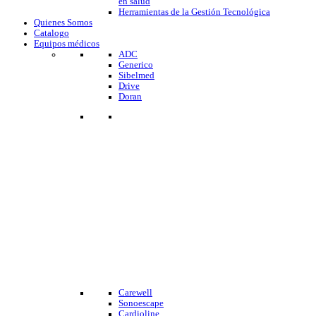
en salud
Herramientas de la Gestión Tecnológica
Quienes Somos
Catalogo
Equipos médicos
ADC
Generico
Sibelmed
Drive
Doran
Carewell
Sonoescape
Cardioline