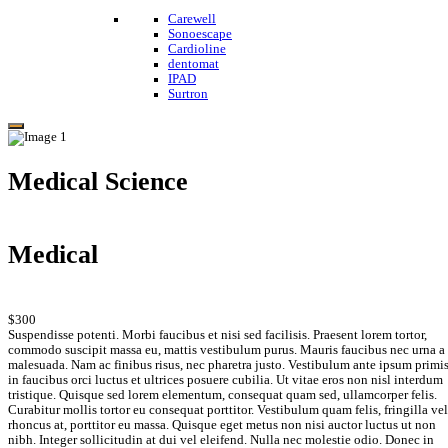
Carewell
Sonoescape
Cardioline
dentomat
IPAD
Surtron
Medical Science
Medical
$300
Suspendisse potenti. Morbi faucibus et nisi sed facilisis. Praesent lorem tortor,
commodo suscipit massa eu, mattis vestibulum purus. Mauris faucibus nec urna a
malesuada. Nam ac finibus risus, nec pharetra justo. Vestibulum ante ipsum primi
in faucibus orci luctus et ultrices posuere cubilia. Ut vitae eros non nisl interdum
tristique. Quisque sed lorem elementum, consequat quam sed, ullamcorper felis.
Curabitur mollis tortor eu consequat porttitor. Vestibulum quam felis, fringilla vel
rhoncus at, porttitor eu massa. Quisque eget metus non nisi auctor luctus ut non
nibh. Integer sollicitudin at dui vel eleifend. Nulla nec molestie odio. Donec in