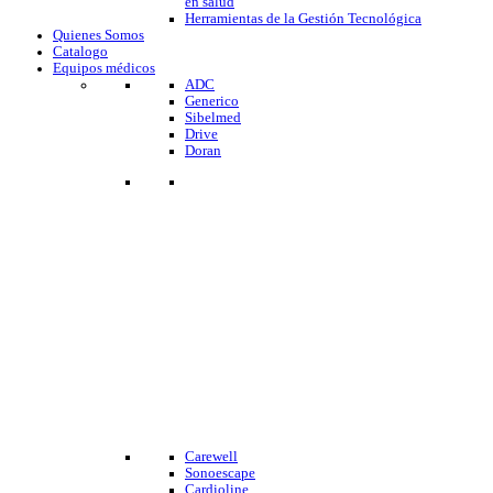
en salud
Herramientas de la Gestión Tecnológica
Quienes Somos
Catalogo
Equipos médicos
ADC
Generico
Sibelmed
Drive
Doran
Carewell
Sonoescape
Cardioline