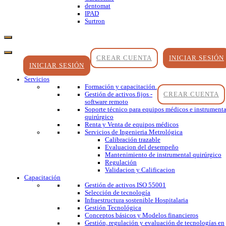
dentomat
IPAD
Surtron
CREAR CUENTA
INICIAR SESIÓN
INICIAR SESIÓN
Servicios
Formación y capacitación.
CREAR CUENTA
Gestión de activos fijos -
software remoto
Soporte técnico para equipos médicos e instrumenta
quirúrgico
Renta y Venta de equipos médicos
Servicios de Ingenieria Metrológica
Calibración trazable
Evaluacion del desempeño
Mantenimiento de instrumental quirúrgico
Regulación
Validacion y Calificacion
Capacitación
Gestión de activos ISO 55001
Selección de tecnología
Infraestructura sostenible Hospitalaria
Gestión Tecnológica
Conceptos básicos y Modelos financieros
Gestión, regulación y evaluación de tecnologías en