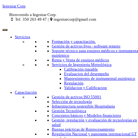
Ingeniar Corp
Bienvenido a Ingeniar Corp.
Tel: 350 263 49 47 |
ingeniarcorp@gmail.com
Servicios
Formación y capacitación.
Gestión de activos fijos - software remoto
Soporte técnico para equipos médicos e instrumenta
quirúrgico
Renta y Venta de equipos médicos
Servicios de Ingenieria Metrológica
Calibración trazable
Evaluacion del desempeño
Mantenimiento de instrumental quirúrgico
Regulación
Validacion y Calificacion
Capacitación
Gestión de activos ISO 55001
Selección de tecnología
Infraestructura sostenible Hospitalaria
Gestión Tecnológica
Conceptos básicos y Modelos financieros
Gestión, regulación y evaluación de tecnologías en
salud
Buenas prácticas de Reprocesamiento
Regulación Nacional y panorama internacional GT