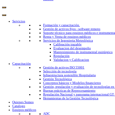
Servicios
Formación y capacitación.
Gestión de activos fijos - software remoto
Soporte técnico para equipos médicos e instrumenta
Renta y Venta de equipos médicos
Servicios de Ingenieria Metrológica
Calibración trazable
Evaluacion del desempeño
Mantenimiento de instrumental quirúrgico
Regulación
Validacion y Calificacion
Capacitación
Gestión de activos ISO 55001
Selección de tecnología
Infraestructura sostenible Hospitalaria
Gestión Tecnológica
Conceptos básicos y Modelos financieros
Gestión, regulación y evaluación de tecnologías en
Buenas prácticas de Reprocesamiento
Regulación Nacional y panorama internacional GT 
Herramientas de la Gestión Tecnológica
Quienes Somos
Catalogo
Equipos médicos
ADC