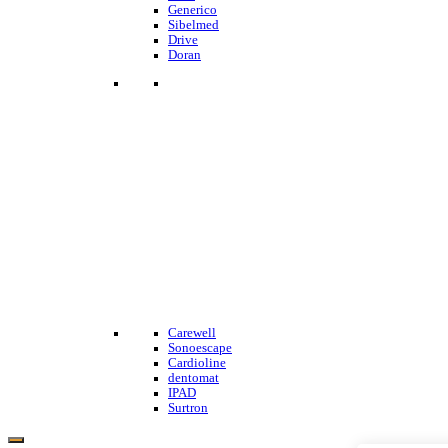
Generico
Sibelmed
Drive
Doran
Carewell
Sonoescape
Cardioline
dentomat
IPAD
Surtron