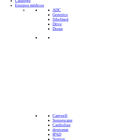
Catalogo
Equipos médicos
ADC
Generico
Sibelmed
Drive
Doran
Carewell
Sonoescape
Cardioline
dentomat
IPAD
Surtron