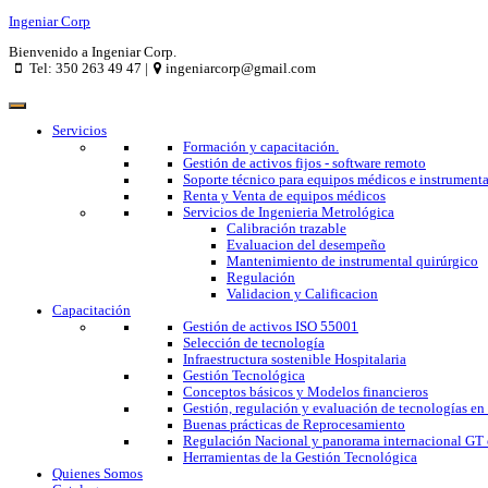
Ingeniar Corp
Bienvenido a Ingeniar Corp.
Tel: 350 263 49 47 |
ingeniarcorp@gmail.com
Servicios
Formación y capacitación.
Gestión de activos fijos - software remoto
Soporte técnico para equipos médicos e instrumenta
Renta y Venta de equipos médicos
Servicios de Ingenieria Metrológica
Calibración trazable
Evaluacion del desempeño
Mantenimiento de instrumental quirúrgico
Regulación
Validacion y Calificacion
Capacitación
Gestión de activos ISO 55001
Selección de tecnología
Infraestructura sostenible Hospitalaria
Gestión Tecnológica
Conceptos básicos y Modelos financieros
Gestión, regulación y evaluación de tecnologías en
Buenas prácticas de Reprocesamiento
Regulación Nacional y panorama internacional GT 
Herramientas de la Gestión Tecnológica
Quienes Somos