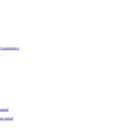
l quirúrgico
 salud
en salud