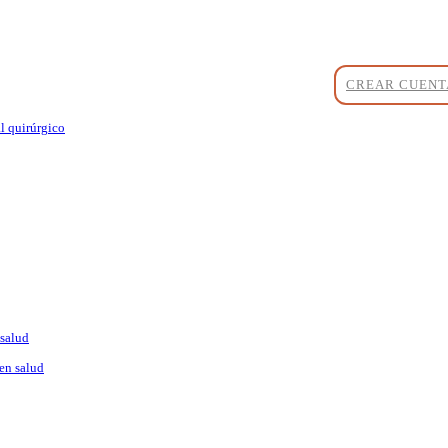
CREAR CUENT
l quirúrgico
 salud
en salud