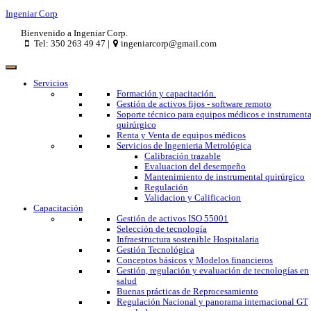
Ingeniar Corp
Bienvenido a Ingeniar Corp.
Tel: 350 263 49 47 |
ingeniarcorp@gmail.com
Servicios
Formación y capacitación.
Gestión de activos fijos - software remoto
Soporte técnico para equipos médicos e instrumenta
quirúrgico
Renta y Venta de equipos médicos
Servicios de Ingenieria Metrológica
Calibración trazable
Evaluacion del desempeño
Mantenimiento de instrumental quirúrgico
Regulación
Validacion y Calificacion
Capacitación
Gestión de activos ISO 55001
Selección de tecnología
Infraestructura sostenible Hospitalaria
Gestión Tecnológica
Conceptos básicos y Modelos financieros
Gestión, regulación y evaluación de tecnologías en
salud
Buenas prácticas de Reprocesamiento
Regulación Nacional y panorama internacional GT