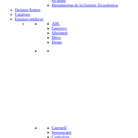
en salud
Herramientas de la Gestión Tecnológica
Quienes Somos
Catalogo
Equipos médicos
ADC
Generico
Sibelmed
Drive
Doran
Carewell
Sonoescape
Cardioline