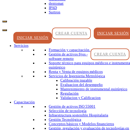
dentomat
IPAD
Surtron
CREAR CUENTA
INICIAR SESIÓN
INICIAR SESIÓN
Servicios
Formación y capacitación.
CREAR CUENTA
Gestión de activos fijos -
software remoto
Soporte técnico para equipos médicos e instrumenta
quirúrgico
Renta y Venta de equipos médicos
Servicios de Ingenieria Metrológica
Calibración trazable
Evaluacion del desempeño
Mantenimiento de instrumental quirúrgico
Regulación
Validacion y Calificacion
Capacitación
Gestión de activos ISO 55001
Selección de tecnología
Infraestructura sostenible Hospitalaria
Gestión Tecnológica
Conceptos básicos y Modelos financieros
Gestión, regulación y evaluación de tecnologías en