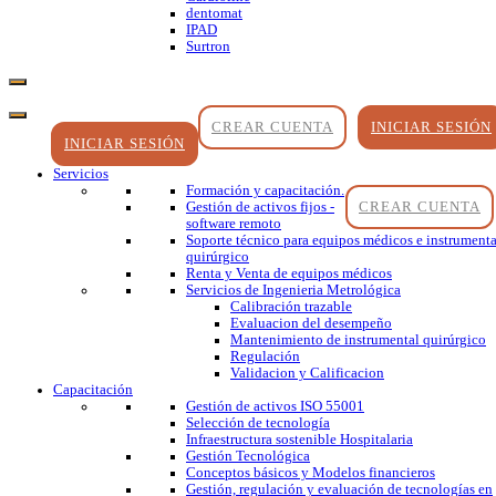
dentomat
IPAD
Surtron
CREAR CUENTA
INICIAR SESIÓN
INICIAR SESIÓN
Servicios
Formación y capacitación.
CREAR CUENTA
Gestión de activos fijos -
software remoto
Soporte técnico para equipos médicos e instrumenta
quirúrgico
Renta y Venta de equipos médicos
Servicios de Ingenieria Metrológica
Calibración trazable
Evaluacion del desempeño
Mantenimiento de instrumental quirúrgico
Regulación
Validacion y Calificacion
Capacitación
Gestión de activos ISO 55001
Selección de tecnología
Infraestructura sostenible Hospitalaria
Gestión Tecnológica
Conceptos básicos y Modelos financieros
Gestión, regulación y evaluación de tecnologías en