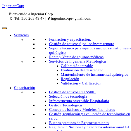
Ingeniar Corp
Bienvenido a Ingeniar Corp.
Tel: 350 263 49 47 |
ingeniarcorp@gmail.com
Servicios
Formación y capacitación.
Gestión de activos fijos - software remoto
Soporte técnico para equipos médicos e instrumenta
quirúrgico
Renta y Venta de equipos médicos
Servicios de Ingenieria Metrológica
Calibración trazable
Evaluacion del desempeño
Mantenimiento de instrumental quirúrgico
Regulación
Validacion y Calificacion
Capacitación
Gestión de activos ISO 55001
Selección de tecnología
Infraestructura sostenible Hospitalaria
Gestión Tecnológica
Conceptos básicos y Modelos financieros
Gestión, regulación y evaluación de tecnologías en
salud
Buenas prácticas de Reprocesamiento
Regulación Nacional y panorama internacional GT