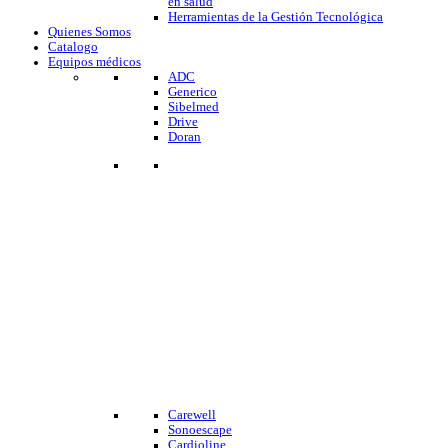
en salud
Herramientas de la Gestión Tecnológica
Quienes Somos
Catalogo
Equipos médicos
ADC
Generico
Sibelmed
Drive
Doran
Carewell
Sonoescape
Cardioline