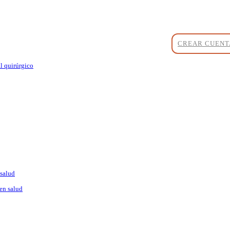
CREAR CUENT
l quirúrgico
 salud
en salud