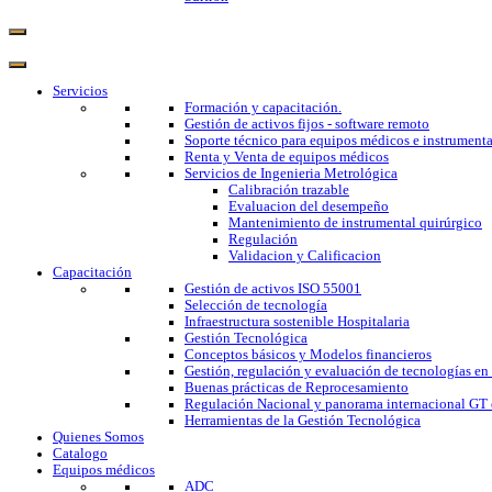
Servicios
Formación y capacitación.
Gestión de activos fijos - software remoto
Soporte técnico para equipos médicos e instrumenta
Renta y Venta de equipos médicos
Servicios de Ingenieria Metrológica
Calibración trazable
Evaluacion del desempeño
Mantenimiento de instrumental quirúrgico
Regulación
Validacion y Calificacion
Capacitación
Gestión de activos ISO 55001
Selección de tecnología
Infraestructura sostenible Hospitalaria
Gestión Tecnológica
Conceptos básicos y Modelos financieros
Gestión, regulación y evaluación de tecnologías en
Buenas prácticas de Reprocesamiento
Regulación Nacional y panorama internacional GT 
Herramientas de la Gestión Tecnológica
Quienes Somos
Catalogo
Equipos médicos
ADC