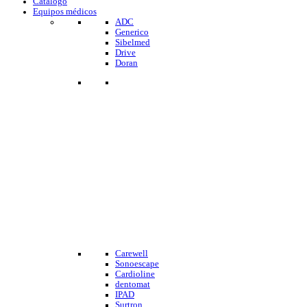
Catalogo
Equipos médicos
ADC
Generico
Sibelmed
Drive
Doran
Carewell
Sonoescape
Cardioline
dentomat
IPAD
Surtron