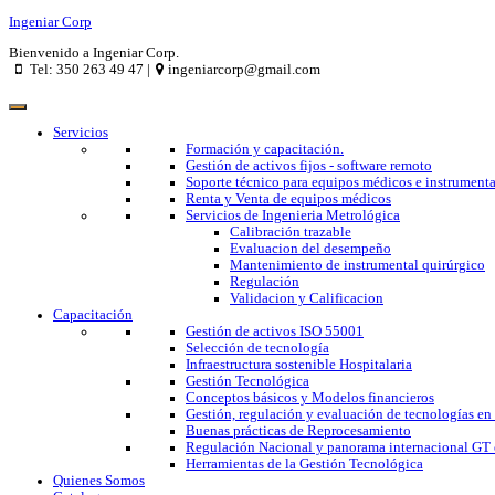
Ingeniar Corp
Bienvenido a Ingeniar Corp.
Tel: 350 263 49 47 |
ingeniarcorp@gmail.com
Servicios
Formación y capacitación.
Gestión de activos fijos - software remoto
Soporte técnico para equipos médicos e instrumenta
Renta y Venta de equipos médicos
Servicios de Ingenieria Metrológica
Calibración trazable
Evaluacion del desempeño
Mantenimiento de instrumental quirúrgico
Regulación
Validacion y Calificacion
Capacitación
Gestión de activos ISO 55001
Selección de tecnología
Infraestructura sostenible Hospitalaria
Gestión Tecnológica
Conceptos básicos y Modelos financieros
Gestión, regulación y evaluación de tecnologías en
Buenas prácticas de Reprocesamiento
Regulación Nacional y panorama internacional GT 
Herramientas de la Gestión Tecnológica
Quienes Somos