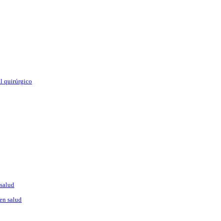
l quirúrgico
 salud
en salud