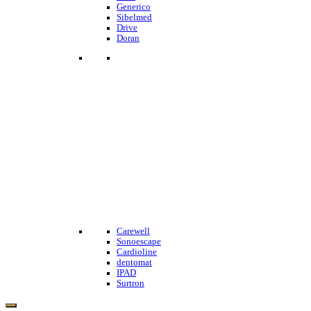
Generico
Sibelmed
Drive
Doran
Carewell
Sonoescape
Cardioline
dentomat
IPAD
Surtron