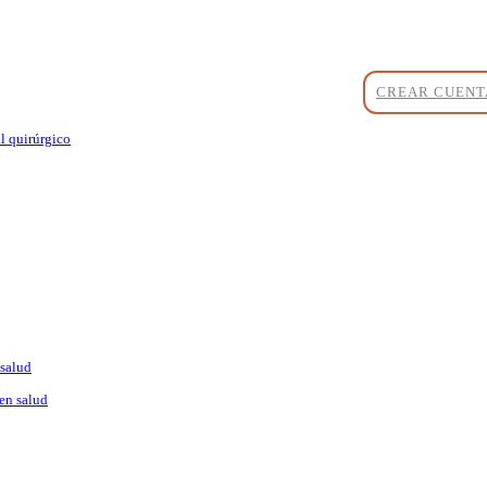
CREAR CUENT
l quirúrgico
 salud
en salud