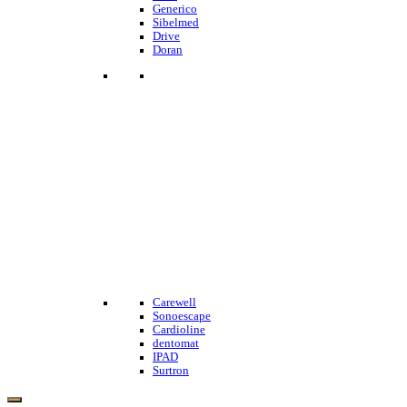
Generico
Sibelmed
Drive
Doran
Carewell
Sonoescape
Cardioline
dentomat
IPAD
Surtron