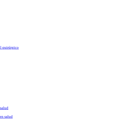
l quirúrgico
 salud
en salud