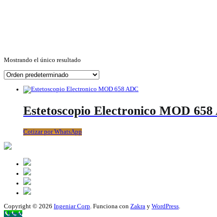
Mostrando el único resultado
Estetoscopio Electronico MOD 65
Cotizar por WhatsApp
Copyright © 2026
Ingeniar Corp
. Funciona con
Zakra
y
WordPress
.
Scroll
Llamar