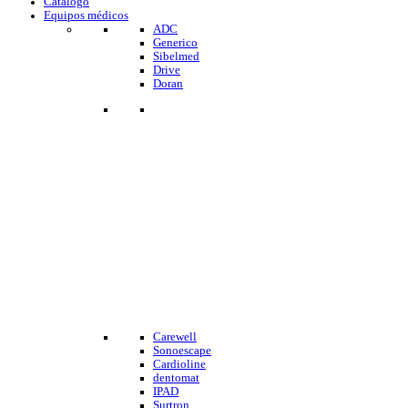
Catalogo
Equipos médicos
ADC
Generico
Sibelmed
Drive
Doran
Carewell
Sonoescape
Cardioline
dentomat
IPAD
Surtron