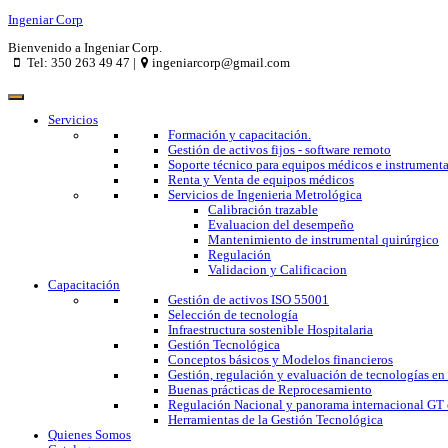
Ingeniar Corp
Bienvenido a Ingeniar Corp.
Tel: 350 263 49 47 |
ingeniarcorp@gmail.com
Servicios
Formación y capacitación.
Gestión de activos fijos - software remoto
Soporte técnico para equipos médicos e instrumenta
Renta y Venta de equipos médicos
Servicios de Ingenieria Metrológica
Calibración trazable
Evaluacion del desempeño
Mantenimiento de instrumental quirúrgico
Regulación
Validacion y Calificacion
Capacitación
Gestión de activos ISO 55001
Selección de tecnología
Infraestructura sostenible Hospitalaria
Gestión Tecnológica
Conceptos básicos y Modelos financieros
Gestión, regulación y evaluación de tecnologías en
Buenas prácticas de Reprocesamiento
Regulación Nacional y panorama internacional GT 
Herramientas de la Gestión Tecnológica
Quienes Somos