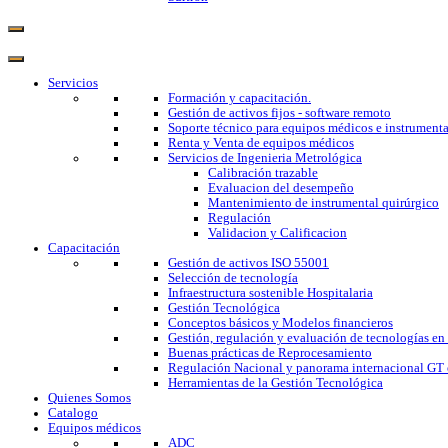
Servicios
Formación y capacitación.
Gestión de activos fijos - software remoto
Soporte técnico para equipos médicos e instrumenta
Renta y Venta de equipos médicos
Servicios de Ingenieria Metrológica
Calibración trazable
Evaluacion del desempeño
Mantenimiento de instrumental quirúrgico
Regulación
Validacion y Calificacion
Capacitación
Gestión de activos ISO 55001
Selección de tecnología
Infraestructura sostenible Hospitalaria
Gestión Tecnológica
Conceptos básicos y Modelos financieros
Gestión, regulación y evaluación de tecnologías en
Buenas prácticas de Reprocesamiento
Regulación Nacional y panorama internacional GT 
Herramientas de la Gestión Tecnológica
Quienes Somos
Catalogo
Equipos médicos
ADC