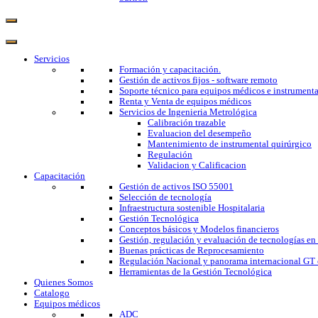
Servicios
Formación y capacitación.
Gestión de activos fijos - software remoto
Soporte técnico para equipos médicos e instrumenta
Renta y Venta de equipos médicos
Servicios de Ingenieria Metrológica
Calibración trazable
Evaluacion del desempeño
Mantenimiento de instrumental quirúrgico
Regulación
Validacion y Calificacion
Capacitación
Gestión de activos ISO 55001
Selección de tecnología
Infraestructura sostenible Hospitalaria
Gestión Tecnológica
Conceptos básicos y Modelos financieros
Gestión, regulación y evaluación de tecnologías en
Buenas prácticas de Reprocesamiento
Regulación Nacional y panorama internacional GT 
Herramientas de la Gestión Tecnológica
Quienes Somos
Catalogo
Equipos médicos
ADC