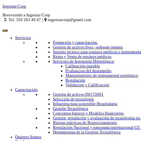
Ingeniar Corp
Bienvenido a Ingeniar Corp.
Tel: 350 263 49 47 |
ingeniarcorp@gmail.com
Servicios
Formación y capacitación.
Gestión de activos fijos - software remoto
Soporte técnico para equipos médicos e instrumenta
Renta y Venta de equipos médicos
Servicios de Ingenieria Metrológica
Calibración trazable
Evaluacion del desempeño
Mantenimiento de instrumental quirúrgico
Regulación
Validacion y Calificacion
Capacitación
Gestión de activos ISO 55001
Selección de tecnología
Infraestructura sostenible Hospitalaria
Gestión Tecnológica
Conceptos básicos y Modelos financieros
Gestión, regulación y evaluación de tecnologías en
Buenas prácticas de Reprocesamiento
Regulación Nacional y panorama internacional GT 
Herramientas de la Gestión Tecnológica
Quienes Somos