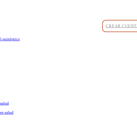
CREAR CUENT
l quirúrgico
 salud
en salud