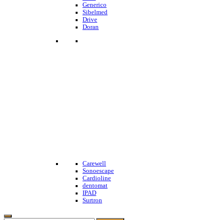
Generico
Sibelmed
Drive
Doran
Carewell
Sonoescape
Cardioline
dentomat
IPAD
Surtron