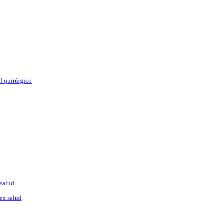
l quirúrgico
 salud
en salud