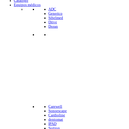
Catalogo
Equipos médicos
ADC
Generico
Sibelmed
Drive
Doran
Carewell
Sonoescape
Cardioline
dentomat
IPAD
Surtron